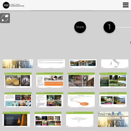
1
Inizio
SOSTENIBILITA' & INNOVAZIONE - Sessione
pomeridiana
13 settembre 2017
DOWNLOAD
CONDIVIDI
PUNTO ATTUALE