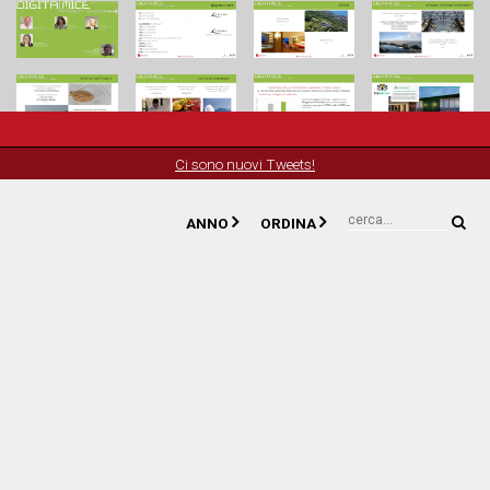



Ci sono nuovi Tweets!


ANNO
ORDINA
